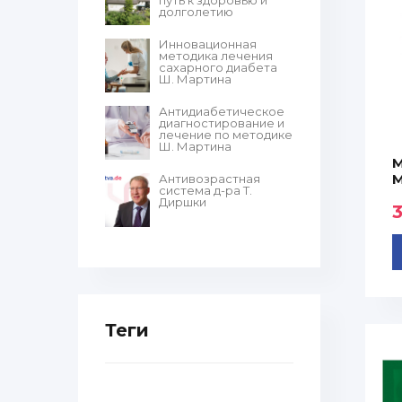
путь к здоровью и
долголетию
Инновационная
методика лечения
сахарного диабета
Ш. Мартина
Антидиабетическое
диагностирование и
лечение по методике
Ш. Мартина
M
M
Антивозрастная
система д-ра Т.
Диршки
Теги