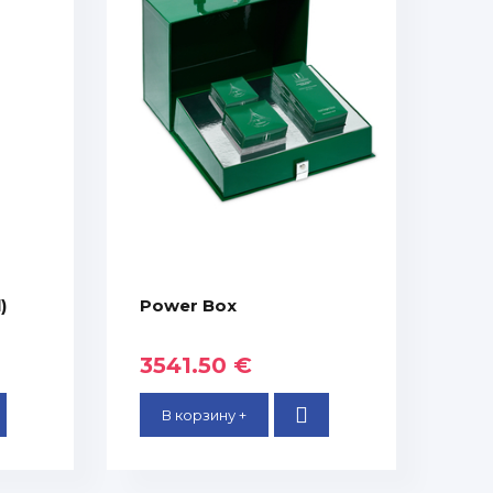
)
Power Box
3541.50 €
В корзину +