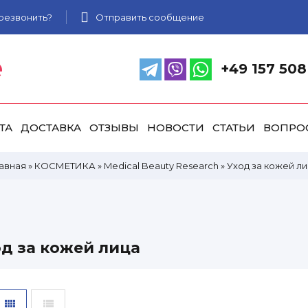
резвонить?
Отправить сообщение
e
+49 157 508
ТА
ДОСТАВКА
ОТЗЫВЫ
НОВОСТИ
СТАТЬИ
ВОПРО
лавная
»
КОСМЕТИКА
»
Medical Beauty Research
»
Уход за кожей л
д за кожей лица