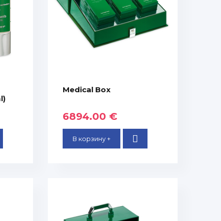
Medical Box
l)
6894.00 €
В корзину +