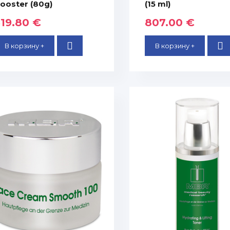
ooster (80g)
(15 ml)
319.80 €
807.00 €
В корзину +
В корзину +