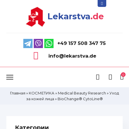
Lekarstva
.de
+49 157 508 347 75
info@lekarstva.de
0
Главная
»
КОСМЕТИКА
»
Medical Beauty Research
»
Уход
за кожей лица
»
BioChange® CytoLine®
Категории