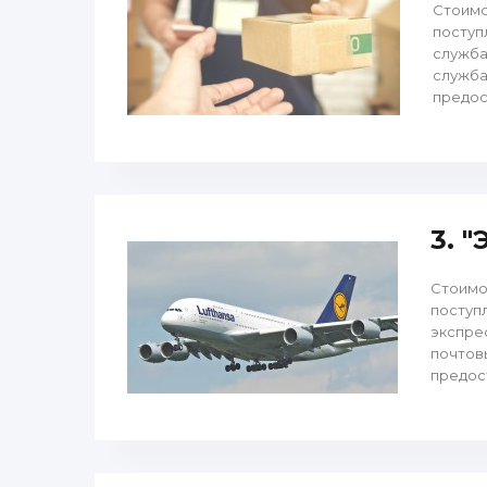
Стоимо
поступ
служба
служба
предос
3. 
Стоимо
поступ
экспре
почтовы
предос