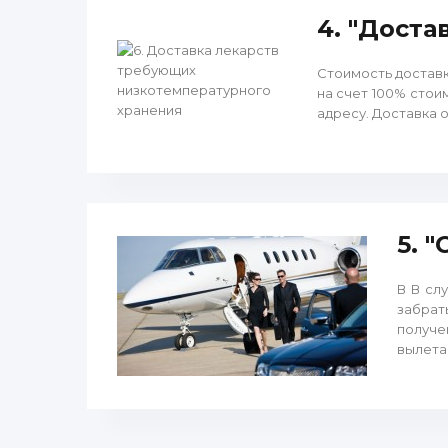
4. "Дост
Стоимость доставк
на счет 100% стои
адресу. Доставка 
5. 
В В сл
забрат
получе
вылета