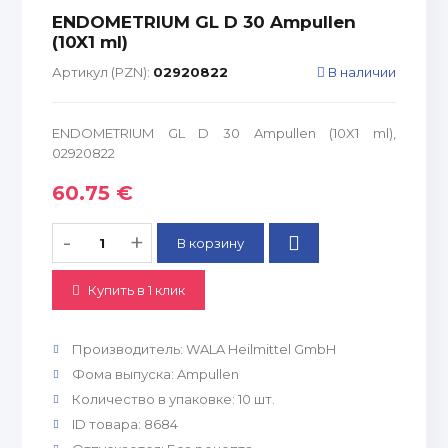
ENDOMETRIUM GL D 30 Ampullen
(10X1 ml)
Артикул (PZN):
02920822
В наличии
ENDOMETRIUM GL D 30 Ampullen (10X1 ml),
02920822
60.75 €
-
+
Купить в 1 клик
Производитель
:
WALA Heilmittel GmbH
Фома выпуска
:
Ampullen
Количество в упаковке
:
10 шт.
ID товара
:
8684