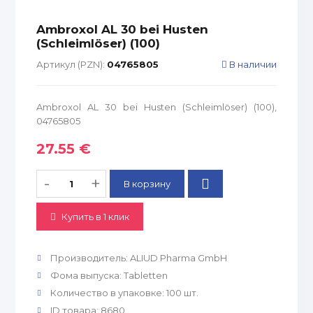
Ambroxol AL 30 bei Husten
(Schleimlöser) (100)
Артикул (PZN):
04765805
В наличии
Ambroxol AL 30 bei Husten (Schleimlöser) (100),
04765805
27.55 €
-
+
Купить в 1 клик
Производитель
:
ALIUD Pharma GmbH
Фома выпуска
:
Tabletten
Количество в упаковке
:
100 шт.
ID товара
:
8680