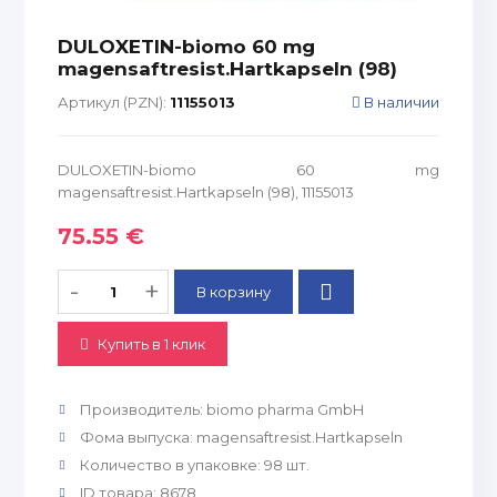
DULOXETIN-biomo 60 mg
magensaftresist.Hartkapseln (98)
Артикул (PZN):
11155013
В наличии
DULOXETIN-biomo 60 mg
magensaftresist.Hartkapseln (98), 11155013
75.55 €
-
+
Купить в 1 клик
Производитель
:
biomo pharma GmbH
Фома выпуска
:
magensaftresist.Hartkapseln
Количество в упаковке
:
98 шт.
ID товара
:
8678