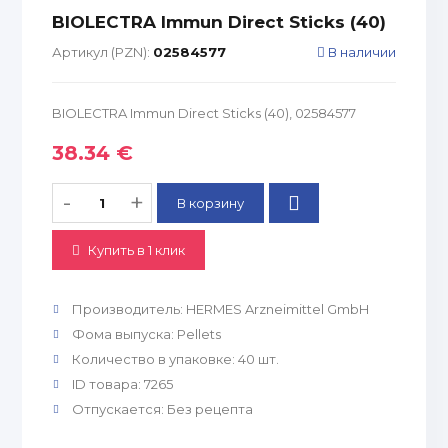
BIOLECTRA Immun Direct Sticks (40)
Артикул (PZN):
02584577
В наличии
BIOLECTRA Immun Direct Sticks (40), 02584577
38.34 €
-
+
Купить в 1 клик
Производитель
:
HERMES Arzneimittel GmbH
Фома выпуска
:
Pellets
Количество в упаковке
:
40 шт.
ID товара
:
7265
Отпускается
:
Без рецепта