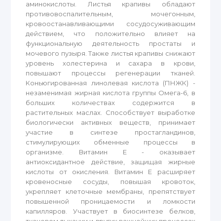
аминокислоты. Листья крапивы обладают
противовоспалительным, мочегонным,
кровоостанавливающими сосудосуживающим
действием, что положительно влияет на
функциональную деятельность простаты и
мочевого пузыря. Также листья крапивы снижают
уровень холестерина и сахара в крови,
повышают процессы регенерации тканей.
Коньюгированная линолевая кислота (ПНЖК) -
незаменимая жирная кислота группы Омега-6, в
больших количествах содержится в
растительных маслах. Способствует выработке
биологически активных веществ, принимает
участие в синтезе простагландинов,
стимулирующих обменные процессы в
организме. Витамин Е - оказывает
антиоксидантное действие, защищая жирные
кислоты от окисления. Витамин Е расширяет
кровеносные сосуды, повышая кровоток,
укрепляет клеточные мембраны, препятствует
повышенной проницаемости и ломкости
капилляров. Участвует в биосинтезе белков,