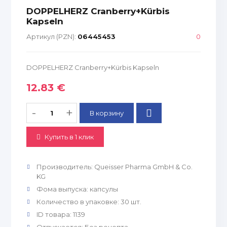
DOPPELHERZ Cranberry+Kürbis
Kapseln
Артикул (PZN):
06445453
0
DOPPELHERZ Cranberry+Kürbis Kapseln
12.83 €
-
+
Купить в 1 клик
Производитель
:
Queisser Pharma GmbH & Co.
KG
Фома выпуска
:
капсулы
Количество в упаковке
:
30 шт.
ID товара
:
1139